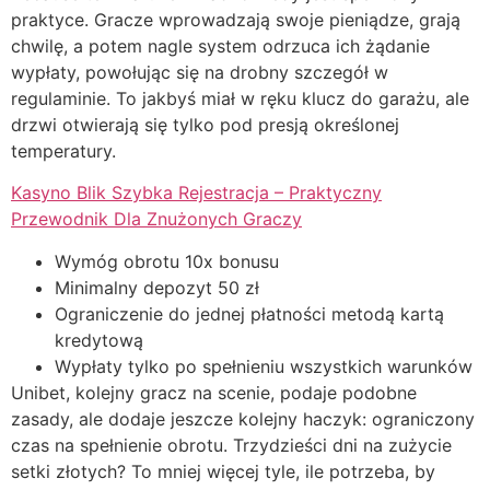
praktyce. Gracze wprowadzają swoje pieniądze, grają
chwilę, a potem nagle system odrzuca ich żądanie
wypłaty, powołując się na drobny szczegół w
regulaminie. To jakbyś miał w ręku klucz do garażu, ale
drzwi otwierają się tylko pod presją określonej
temperatury.
Kasyno Blik Szybka Rejestracja – Praktyczny
Przewodnik Dla Znużonych Graczy
Wymóg obrotu 10x bonusu
Minimalny depozyt 50 zł
Ograniczenie do jednej płatności metodą kartą
kredytową
Wypłaty tylko po spełnieniu wszystkich warunków
Unibet, kolejny gracz na scenie, podaje podobne
zasady, ale dodaje jeszcze kolejny haczyk: ograniczony
czas na spełnienie obrotu. Trzydzieści dni na zużycie
setki złotych? To mniej więcej tyle, ile potrzeba, by