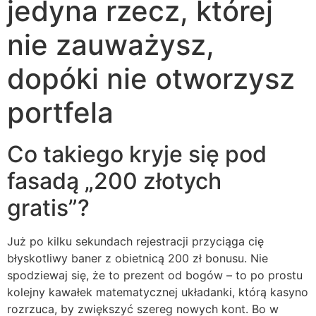
jedyna rzecz, której
nie zauważysz,
dopóki nie otworzysz
portfela
Co takiego kryje się pod
fasadą „200 złotych
gratis”?
Już po kilku sekundach rejestracji przyciąga cię
błyskotliwy baner z obietnicą 200 zł bonusu. Nie
spodziewaj się, że to prezent od bogów – to po prostu
kolejny kawałek matematycznej układanki, którą kasyno
rozrzuca, by zwiększyć szereg nowych kont. Bo w