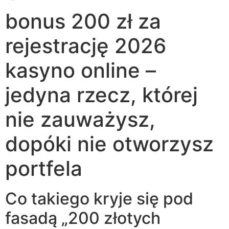
bonus 200 zł za
rejestrację 2026
kasyno online –
jedyna rzecz, której
nie zauważysz,
dopóki nie otworzysz
portfela
Co takiego kryje się pod
fasadą „200 złotych