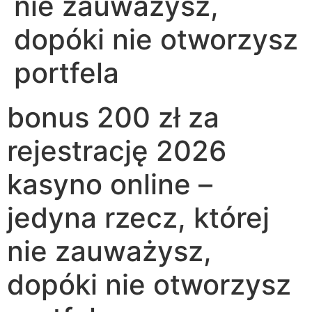
nie zauważysz,
dopóki nie otworzysz
portfela
bonus 200 zł za
rejestrację 2026
kasyno online –
jedyna rzecz, której
nie zauważysz,
dopóki nie otworzysz