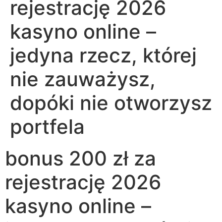
rejestrację 2026
kasyno online –
jedyna rzecz, której
nie zauważysz,
dopóki nie otworzysz
portfela
bonus 200 zł za
rejestrację 2026
kasyno online –