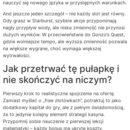
nauczyć się nowego języka w przystępnych warunkach.
And jeszcze jeden szczegół – nie każdy slot jest równy.
Gdy grasz w Starburst, szybkie akcje przypominają
nagły przypływ wody, ale niska zmienność nie przynosi
dużych wyników. W przeciwieństwie do Gonzo’s Quest,
gdzie wolniejsze tempo, ale wyższa zmienność pozwala
na większe wygrane, choć wymaga większej
wytrwałości.
Jak przetrwać tę pułapkę i
nie skończyć na niczym?
Pierwszy krok to realistyczne spojrzenie na ofertę.
Zamiast myśleć o „free złotówkach”, potraktuj to jako
dodatkowy kapitał do gry, ale z pełnym świadomością,
że to jedynie kolejny element strategii kasyna.
Przypomnij sobie nauczenie z pierwszej lekcji
matematyki – każdy bonus ma ukryte koszty.